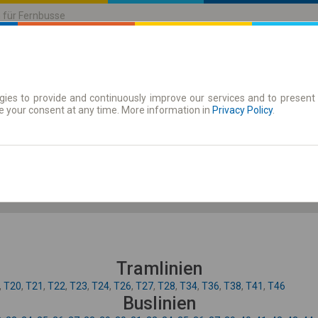
n für Fernbusse
ies to provide and continuously improve our services and to present 
| Tickets
Zeitkarten
e your consent at any time. More information in
Privacy Policy
.
Fr. 7 Aug.
-- : --
Tramlinien
,
T20
,
T21
,
T22
,
T23
,
T24
,
T26
,
T27
,
T28
,
T34
,
T36
,
T38
,
T41
,
T46
Buslinien