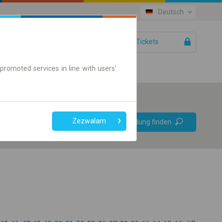
Deutsch
IhreTickets
Hilfe
promoted services in line with users'
Bevorzugt
Zezwalam
Verbindung finden
ohne Umstieg
Nur Online-Ticket
+