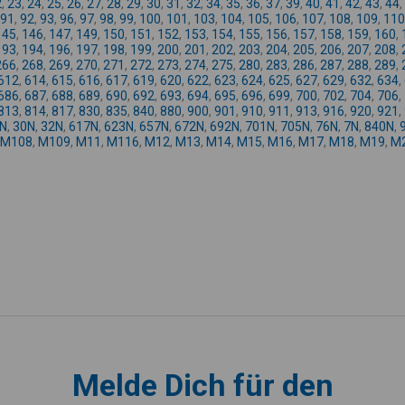
2
,
23
,
24
,
25
,
26
,
27
,
28
,
29
,
30
,
31
,
32
,
34
,
35
,
36
,
37
,
39
,
40
,
41
,
42
,
43
,
44
,
91
,
92
,
93
,
96
,
97
,
98
,
99
,
100
,
101
,
103
,
104
,
105
,
106
,
107
,
108
,
109
,
110
145
,
146
,
147
,
149
,
150
,
151
,
152
,
153
,
154
,
155
,
156
,
157
,
158
,
159
,
160
,
193
,
194
,
196
,
197
,
198
,
199
,
200
,
201
,
202
,
203
,
204
,
205
,
206
,
207
,
208
,
266
,
268
,
269
,
270
,
271
,
272
,
273
,
274
,
275
,
280
,
283
,
286
,
287
,
288
,
289
,
612
,
614
,
615
,
616
,
617
,
619
,
620
,
622
,
623
,
624
,
625
,
627
,
629
,
632
,
634
,
686
,
687
,
688
,
689
,
690
,
692
,
693
,
694
,
695
,
696
,
699
,
700
,
702
,
704
,
706
,
813
,
814
,
817
,
830
,
835
,
840
,
880
,
900
,
901
,
910
,
911
,
913
,
916
,
920
,
921
,
N
,
30N
,
32N
,
617N
,
623N
,
657N
,
672N
,
692N
,
701N
,
705N
,
76N
,
7N
,
840N
,
M108
,
M109
,
M11
,
M116
,
M12
,
M13
,
M14
,
M15
,
M16
,
M17
,
M18
,
M19
,
M
Melde Dich für den