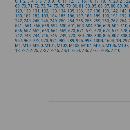
0
,
1
,
2
,
3
,
4
,
5
,
6
,
7
,
8
,
9
,
10
,
11
,
12
,
13
,
15
,
16
,
17
,
18
,
19
,
20
,
21
,
2
69
,
70
,
71
,
72
,
73
,
74
,
75
,
76
,
79
,
80
,
81
,
83
,
85
,
86
,
87
,
88
,
89
,
90
,
129
,
130
,
131
,
132
,
133
,
134
,
135
,
136
,
137
,
138
,
139
,
142
,
143
,
180
,
181
,
182
,
183
,
184
,
185
,
186
,
187
,
188
,
189
,
190
,
191
,
192
,
242
,
243
,
245
,
246
,
249
,
250
,
254
,
255
,
256
,
259
,
260
,
262
,
264
,
541
,
551
,
565
,
568
,
594
,
600
,
601
,
603
,
604
,
606
,
608
,
609
,
610
,
656
,
657
,
662
,
663
,
664
,
669
,
670
,
671
,
672
,
673
,
674
,
676
,
678
,
742
,
743
,
744
,
745
,
746
,
749
,
770
,
780
,
788
,
800
,
805
,
807
,
808
,
967
,
969
,
972
,
973
,
974
,
982
,
989
,
995
,
998
,
130N
,
160S
,
1N
,
297
M1
,
M10
,
M100
,
M101
,
M102
,
M103
,
M104
,
M105
,
M106
,
M107
,
13
,
Z-2
,
Z-25
,
Z-37
,
Z-45
,
Z-51
,
Z-54
,
Z-6
,
Z-75
,
Z-95
,
Z210