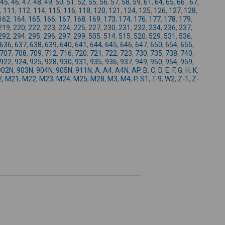
45
,
46
,
47
,
48
,
49
,
50
,
51
,
52
,
55
,
56
,
57
,
58
,
59
,
61
,
64
,
65
,
66
,
67
,
-
,
111
,
112
,
114
,
115
,
116
,
118
,
120
,
121
,
124
,
125
,
126
,
127
,
128
,
162
,
164
,
165
,
166
,
167
,
168
,
169
,
173
,
174
,
176
,
177
,
178
,
179
,
219
,
220
,
222
,
223
,
224
,
225
,
227
,
230
,
231
,
232
,
234
,
236
,
237
,
292
,
294
,
295
,
296
,
297
,
299
,
505
,
514
,
515
,
520
,
529
,
531
,
536
,
636
,
637
,
638
,
639
,
640
,
641
,
644
,
645
,
646
,
647
,
650
,
654
,
655
,
707
,
708
,
709
,
712
,
716
,
720
,
721
,
722
,
723
,
730
,
735
,
738
,
740
,
922
,
924
,
925
,
928
,
930
,
931
,
935
,
936
,
937
,
949
,
950
,
954
,
959
,
902N
,
903N
,
904N
,
905N
,
911N
,
A
,
A4
,
A4N
,
AP
,
B
,
C
,
D
,
E
,
F
,
G
,
H
,
K
,
2
,
M21
,
M22
,
M23
,
M24
,
M25
,
M28
,
M3
,
M4
,
P
,
S1
,
T-9
,
W2
,
Z-1
,
Z-