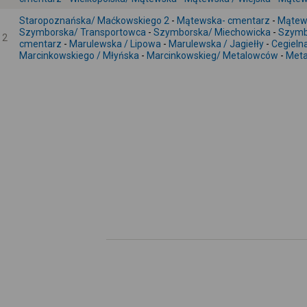
Staropoznańska/ Maćkowskiego 2
-
Mątewska- cmentarz
-
Mątew
Szymborska/ Transportowca
-
Szymborska/ Miechowicka
-
Szymb
2
cmentarz
-
Marulewska / Lipowa
-
Marulewska / Jagiełły
-
Cegieln
Marcinkowskiego / Młyńska
-
Marcinkowskieg/ Metalowców
-
Meta