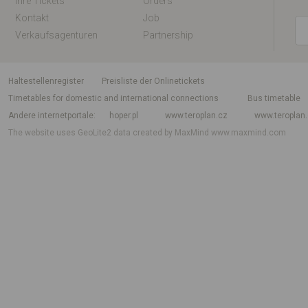
Ihre Tickets
Orders
Kontakt
Job
Verkaufsagenturen
Partnership
Haltestellenregister
Preisliste der Onlinetickets
Timetables for domestic and international connections
Bus timetable
Andere internetportale
hoper.pl
www.teroplan.cz
www.teroplan
The website uses GeoLite2 data created by MaxMind
www.maxmind.com