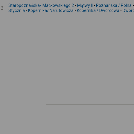
Staropoznańska/ Maćkowskiego 2
-
Mątwy II
-
Poznańska / Polna
2
Stycznia
-
Kopernika/ Narutowicza
-
Kopernika / Dworcowa
-
Dwor