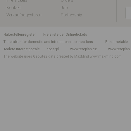
Ihre Tickets
Orders
Kontakt
Job
Verkaufsagenturen
Partnership
Haltestellenregister
Preisliste der Onlinetickets
Timetables for domestic and international connections
Bus timetable
Andere internetportale
hoper.pl
www.teroplan.cz
www.teroplan
The website uses GeoLite2 data created by MaxMind
www.maxmind.com