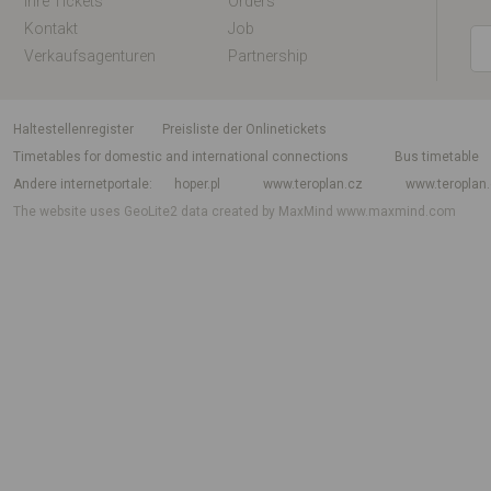
Ihre Tickets
Orders
Kontakt
Job
Verkaufsagenturen
Partnership
Haltestellenregister
Preisliste der Onlinetickets
Timetables for domestic and international connections
Bus timetable
Andere internetportale
hoper.pl
www.teroplan.cz
www.teroplan
The website uses GeoLite2 data created by MaxMind
www.maxmind.com