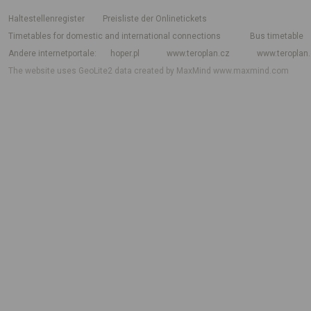
Haltestellenregister
Preisliste der Onlinetickets
Timetables for domestic and international connections
Bus timetable
Andere internetportale
hoper.pl
www.teroplan.cz
www.teroplan
The website uses GeoLite2 data created by MaxMind
www.maxmind.com