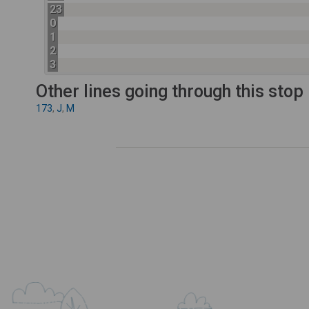
23
0
1
2
3
Other lines going through this stop
173
,
J
,
M