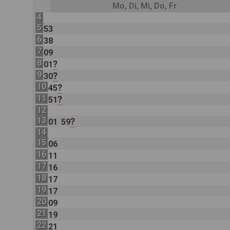
Mo, Di, Mi, Do, Fr
4
5
53
6
38
7
09
8
?
01
9
?
30
10
?
45
11
?
51
12
13
?
01
59
14
15
06
16
11
17
16
18
17
19
17
20
09
21
19
22
21