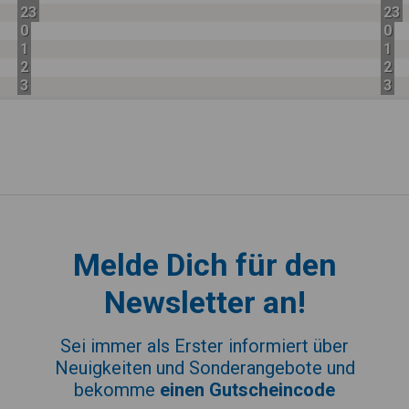
23
23
0
0
1
1
2
2
3
3
Melde Dich für den
Newsletter an!
Sei immer als Erster informiert über
Neuigkeiten und Sonderangebote und
bekomme
einen Gutscheincode