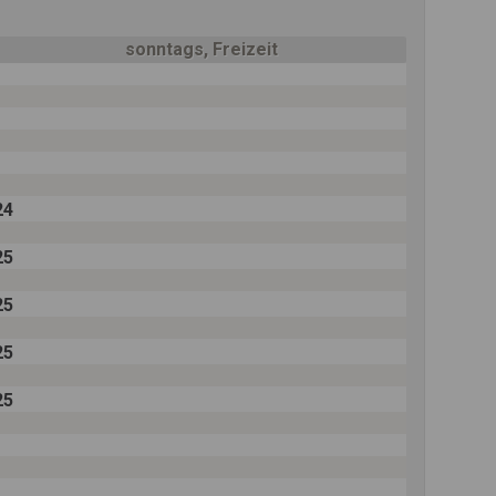
sonntags, Freizeit
24
25
25
25
25