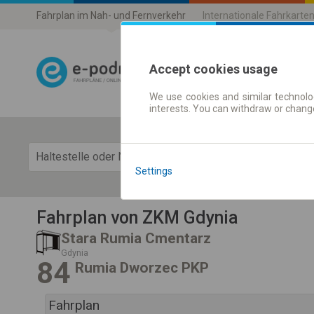
Fahrplan im Nah- und Fernverkehr
Internationale Fahrkarte
Accept cookies usage
We use cookies and similar technolog
Fahrplandaten 
interests. You can withdraw or chang
Fahrp
Settings
Fahrplan von ZKM Gdynia
Stara Rumia Cmentarz
Gdynia
84
Rumia Dworzec PKP
Fahrplan