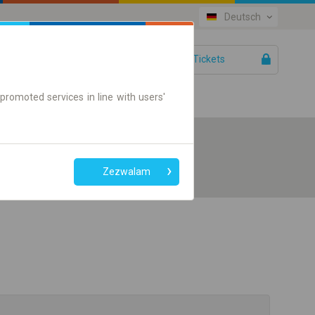
Deutsch
IhreTickets
Hilfe
promoted services in line with users'
Zezwalam