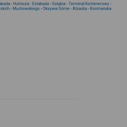
-
takada
-
Hutnicza - Estakada
-
Gołębia
-
Terminal Kontenerowy
-
skich
-
Muchowskiego
-
Oksywie Górne
-
Alzacka
-
Bosmańska