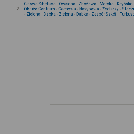
Cisowa Sibeliusa
-
Owsiana
-
Zbożowa
-
Morska - Kcyńska
2
Obłuże Centrum
-
Cechowa
-
Nasypowa
-
Żeglarzy
-
Stocz
- Zielona
-
Dąbka - Zielona
-
Dąbka - Zespół Szkół
-
Turkus