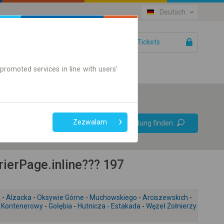
Deutsch
IhreTickets
Hilfe
promoted services in line with users'
Bevorzugt
Zezwalam
Verbindung finden
ohne Umstieg
Nur Online-Ticket
ierPage.inline??? 197
a
-
Alzacka
-
Oksywie Górne
-
Muchowskiego
-
Arciszewskich
-
l Kontenerowy
-
Gołębia
-
Hutnicza - Estakada
-
Węzeł Żołnierzy
+