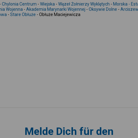
-
Chylonia Centrum
-
Wiejska
-
Węzeł Żołnierzy Wyklętych
-
Morska - Es
nia Wojenna
-
Akademia Marynarki Wojennej
-
Oksywie Dolne
-
Arciszew
owa
-
Stare Obłuże
- Obłuże Maciejewicza
Melde Dich für den