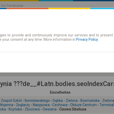
n für Fernbusse
ies to provide and continuously improve our services and to present 
| Tickets
Zeitkarten
e your consent at any time. More information in
Privacy Policy
.
So. 9 Aug.
-- : --
nia ???de__#Latn.bodies.seoIndexCarr
Einzelheiten
 Zespół Szkół
-
Benisławskiego
-
Dąbka - Zielona
-
Bosmańska - Zielon
 Wojenna
-
Żeglarzy
-
Nasypowa
-
Cechowa
-
Obłuże Centrum
-
Termina
ska - Kcyńska
-
Zbożowa
-
Owsiana
- Cisowa Sibeliusa