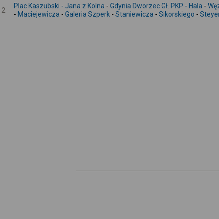
Plac Kaszubski - Jana z Kolna
-
Gdynia Dworzec Gł. PKP - Hala
-
Węz
2
-
Maciejewicza
-
Galeria Szperk
-
Staniewicza
-
Sikorskiego
-
Steye