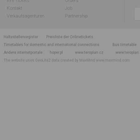
Ihre Tickets
Orders
Kontakt
Job
Verkaufsagenturen
Partnership
Haltestellenregister
Preisliste der Onlinetickets
Timetables for domestic and international connections
Bus timetable
Andere internetportale
hoper.pl
www.teroplan.cz
www.teroplan
The website uses GeoLite2 data created by MaxMind
www.maxmind.com