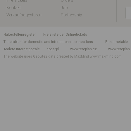
Ihre Tickets
Orders
Kontakt
Job
Verkaufsagenturen
Partnership
Haltestellenregister
Preisliste der Onlinetickets
Timetables for domestic and international connections
Bus timetable
Andere internetportale
hoper.pl
www.teroplan.cz
www.teroplan
The website uses GeoLite2 data created by MaxMind
www.maxmind.com