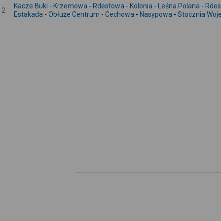
Kacze Buki
-
Krzemowa
-
Rdestowa - Kolonia
-
Leśna Polana
-
Rdes
2
Estakada
-
Obłuże Centrum
-
Cechowa
-
Nasypowa
-
Stocznia Woj