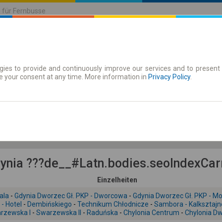
n für Fernbusse
ies to provide and continuously improve our services and to present 
| Tickets
Zeitkarten
e your consent at any time. More information in
Privacy Policy
.
Fr. 7 Aug.
-- : --
nia ???de__#Latn.bodies.seoIndexCarr
Einzelheiten
ala
-
Gdynia Dworzec Gł. PKP - Dworcowa
-
Gdynia Dworzec Gł. PKP - M
- Hotel
-
Dembińskiego
-
Technikum Chłodnicze
-
Sambora - Kalksztaj
rzewska I
-
Swarzewska II
-
Raduńska
-
Chylonia Centrum
-
Chylonia D