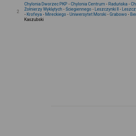
Chylonia Dworzec PKP
-
Chylonia Centrum
-
Raduńska
-
Ch
Żołnierzy Wyklętych
-
Ściegiennego
-
Leszczynki II
-
Leszczy
2
-
Krofeya
-
Mireckiego
-
Uniwersytet Morski
-
Grabowo
-
Be
Kaszubski