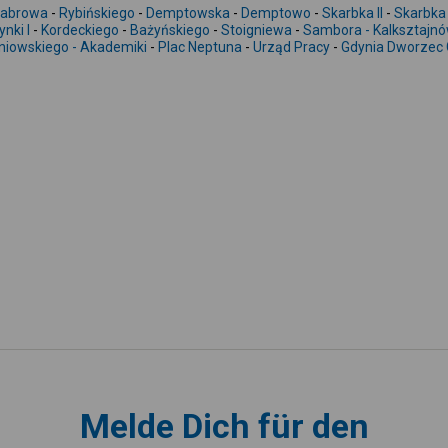
abrowa
-
Rybińskiego
-
Demptowska
-
Demptowo
-
Skarbka II
-
Skarbka 
nki I
-
Kordeckiego
-
Bażyńskiego
-
Stoigniewa
-
Sambora - Kalksztajn
niowskiego - Akademiki
-
Plac Neptuna
-
Urząd Pracy
-
Gdynia Dworzec 
Melde Dich für den