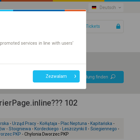
Deutsch
IhreTickets
Hilfe
promoted services in line with users'
Bevorzugt
Zezwalam
Verbindung finden
ohne Umstieg
Nur Online-Ticket
ierPage.inline??? 102
orska
-
Urząd Pracy
-
Kołłątaja
-
Plac Neptuna
-
Kapitańska
-
nów
-
Stoigniewa
-
Kordeckiego
-
Leszczynki II
-
Ściegiennego
-
worzec PKP
- Chylonia Dworzec PKP
+