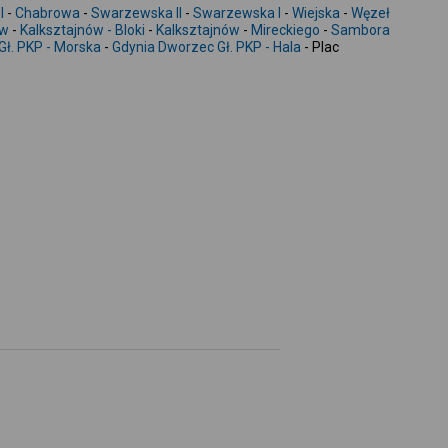
-
I
-
Chabrowa
-
Swarzewska II
-
Swarzewska I
-
Wiejska
-
Węzeł
ów
-
Kalksztajnów - Bloki
-
Kalksztajnów
-
Mireckiego
-
Sambora
Gł. PKP - Morska
-
Gdynia Dworzec Gł. PKP - Hala
- Plac