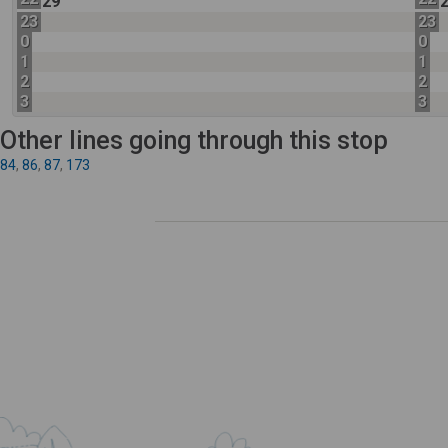
29
23
23
0
0
1
1
2
2
3
3
Other lines going through this stop
84
,
86
,
87
,
173