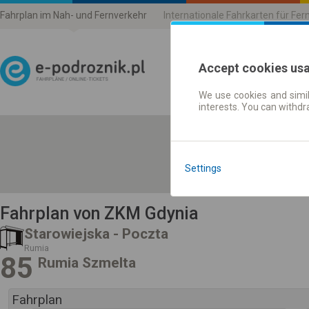
Fahrplan im Nah- und Fernverkehr
Internationale Fahrkarten für Fe
Accept cookies us
We use cookies and simil
Fahrplandaten | Ticket
interests. You can withd
Settings
Fahrplan von ZKM Gdynia
Starowiejska - Poczta
Rumia
85
Rumia Szmelta
Fahrplan