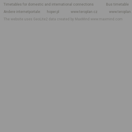
Timetables for domestic and international connections
Bus timetable
Andere internetportale
hoper.pl
www.teroplan.cz
www.teroplan
The website uses GeoLite2 data created by MaxMind
www.maxmind.com